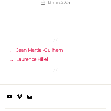
13 mars 2024
Date
de
l’article
←
Jean Martial-Guilhem
→
Laurence Hillel
Youtube
Vimeo
E-
mail