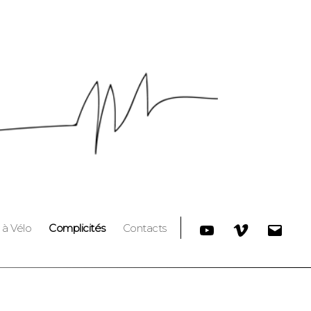
Youtube
Vimeo
E-
 à Vélo
Complicités
Contacts
mail