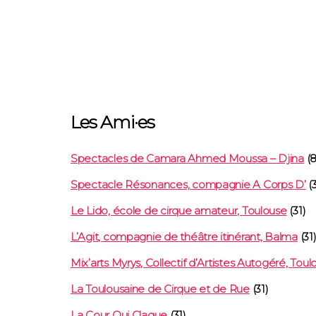
Les Ami·es
Spectacles de Camara Ahmed Moussa – Djina
(8
Spectacle Résonances, compagnie A Corps D’
(3
Le Lido, école de cirque amateur, Toulouse
(31)
L’Agit, compagnie de théâtre itinérant, Balma
(31
Mix’arts Myrys, Collectif d’Artistes Autogéré, Toul
La Toulousaine de Cirque et de Rue
(31)
La Cour Qui Claque
(31)