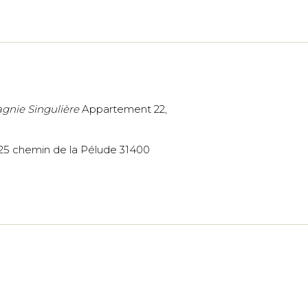
nie Singulière
Appartement 22,
25 chemin de la Pélude 31400
entialité
m