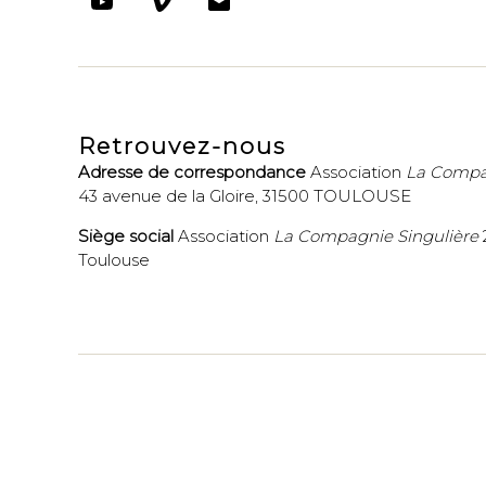
Youtube
Vimeo
E-
mail
Retrouvez-nous
Adresse de correspondance
Association
La Compag
43 avenue de la Gloire, 31500 TOULOUSE
Siège social
Association
La Compagnie Singulière
Toulouse
© 2026
La Compagnie Singulière
-
Politique de confid
Webdesign et développement
Jean Martial-Guilhe