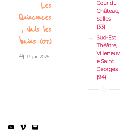
Cour du
Les
Château,
Quinconces
Salles
(33)
, Vals les
→
Sud-Est
bains (07)
Théâtre,
Villeneuv
13 juin 2025
Date
e Saint
de
Georges
l’article
(94)
Youtube
Vimeo
E-