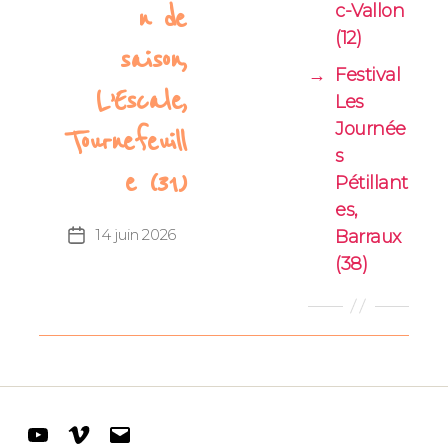
c-Vallon
n de
(12)
saison,
→
Festival
L’Escale,
Les
Journée
Tournefeuill
s
e (31)
Pétillant
es,
14 juin 2026
Date
Barraux
de
(38)
l’article
Youtube
Vimeo
E-