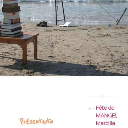
←
Fête de
MANGE!,
Présentatio
Marcilla