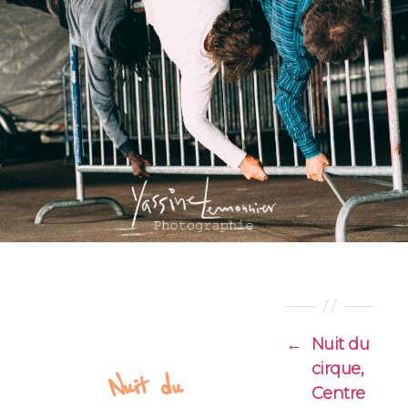
←
Nuit du
cirque,
Nuit du
Centre