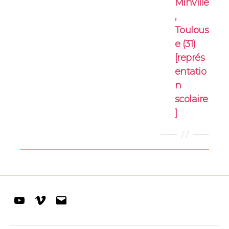
Minville
,
Toulous
e (31)
[représ
entatio
n
scolaire
]
Youtube
Vimeo
E-
mail