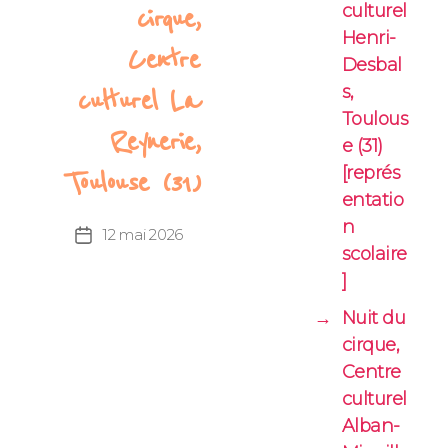
culturel
cirque,
Henri-
Centre
Desbal
s,
culturel La
Toulous
Reynerie,
e (31)
[représ
Toulouse (31)
entatio
n
12 mai 2026
Date
scolaire
de
l’article
]
→
Nuit du
cirque,
Centre
culturel
Alban-