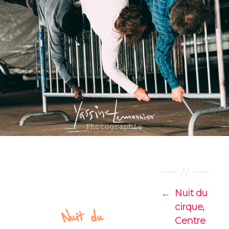
←
Nuit du
cirque,
Nuit du
Centre