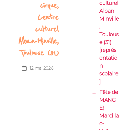
culturel
cirque,
Alban-
Centre
Minville
,
culturel
Toulous
Alban-Minville,
e (31)
[représ
Toulouse (31)
entatio
n
12 mai 2026
Date
scolaire
de
l’article
]
→
Fête de
MANG
E!,
Marcilla
c-