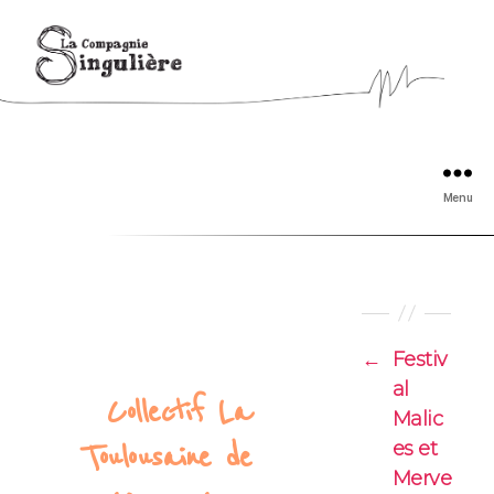
Menu
←
Festiv
al
Collectif La
Malic
es et
Toulousaine de
Merve