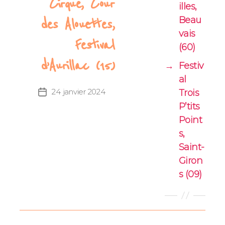
Cirque, Cour
illes,
Beau
des Alouettes,
vais
Festival
(60)
d’Aurillac (15)
→
Festiv
al
24 janvier 2024
Date
Trois
de
P’tits
l’article
Point
s,
Saint-
Giron
s (09)