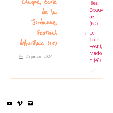
Claque, Ecole
illes,
Beauv
de la
ais
Jordanne,
(60)
Festival
→
Le
Truc
d’Aurillac (15)
Festif,
Mado
24 janvier 2024
Date
n (41)
de
l’article
Youtube
Vimeo
E-