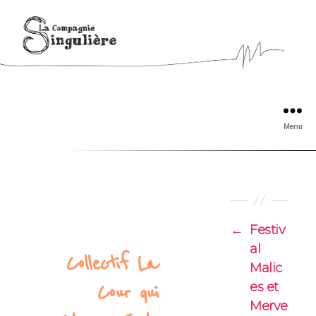
Menu
←
Festiv
al
Collectif La
Malic
es et
Cour qui
Merve